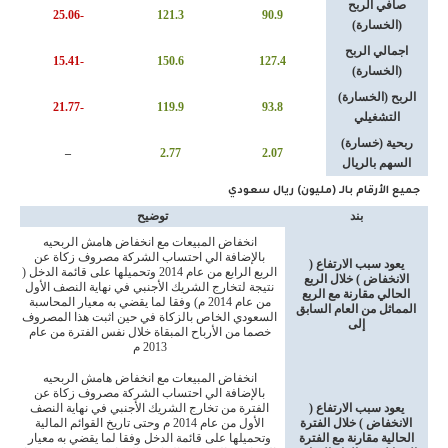
صافي الربح
-25.06
121.3
90.9
(الخسارة)
اجمالي الربح
-15.41
150.6
127.4
(الخسارة)
الربح (الخسارة)
-21.77
119.9
93.8
التشغيلي
ربحية (خسارة)
–
2.77
2.07
السهم بالريال
جميع الأرقام بالـ (مليون) ريال سعودي
بند
توضيح
انخفاض المبيعات مع انخفاض هامش الربحيه
بالإضافة الي احتساب الشركة مصروف زكاة عن
يعود سبب الارتفاع (
الربع الرابع من عام 2014 وتحميلها على قائمة الدخل (
الانخفاض ) خلال الربع
نتيجة لتخارج الشريك الأجنبي في نهاية النصف الأول
الحالي مقارنة مع الربع
من عام 2014 م) وفقا لما يقضي به معيار المحاسبة
المماثل من العام السابق
السعودي الخاص بالزكاة في حين اثبت هذا المصروف
إلى
خصما من الأرباح المبقاة خلال نفس الفترة من عام
2013 م
انخفاض المبيعات مع انخفاض هامش الربحيه
بالإضافة الي احتساب الشركة مصروف زكاة عن
يعود سبب الارتفاع (
الفترة من تخارج الشريك الأجنبي في نهاية النصف
الانخفاض ) خلال الفترة
الأول من عام 2014 م وحتى تاريخ القوائم المالية
الحالية مقارنة مع الفترة
وتحميلها على قائمة الدخل وفقا لما يقضي به معيار