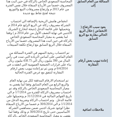
المماثلة من العام السابق
المحاسبة السعودي الخاص بالزكاة في حين اثبت هذا
إلى
المصروف خصما من الأرباح المبقاة خلال نفس الفترة
من عام 2013 م وارتفاع مصروفات البيع والتوزيع
نتيجة لفتح نقاط بيع جديدة
انخفاض هامش الربحية بالإضافة الي احتساب
الشركة مصروف زكاة عن الربع الرابع عام 2014 م
يعود سبب الارتفاع (
وتحميلها على قائمة الدخل (نتيجة لتخارج الشريك
الانخفاض ) خلال الربع
الأجنبي في نهاية النصف الأول من عام 2014 م ) وفقا
الحالي مقارنة مع الربع
لما يقضي به معيار المحاسبة السعودي الخاص
السابق
بالزكاة في حين اثبت هذا المصروف خصما من الأرباح
المبقاة خلال الربع السابق مع ارتفاع تكلفة المبيعات
تم احتساب ربحية السهم في الفترة المماثلة من
العام الماضي على أساس الزيادة التي تمت في رأس
إعادة تبويب بعض أرقام
المال من 390 مليون ريال الي 438.75 مليون ريال
المقارنة
بناء على قرارات الجمعية العمومية التي انعقدت في
6/4/2014 م ومن ثم تم إعادة تبويب بعض ارقام
المقارنة لتتفق مع عرض الفترة الحالية
تم استخدام الارقام المدققة لكل من نهاية العام
والربع الرابع من العام السابق وفقا لما يقضي به
معيار المحاسبة السعودي الخاص بالزكاة وقد تم
احتساب مصروف الزكاة للفترة من 1/7/2014 م الي
تاريخ القوائم المالية في 31/12/2014 م وتحميلها على
قائمة الدخل . وتم احتساب الزكاة وضريبة الدخل من
1/1/2014 م الي 30/6/2014 م خصما من الارباح المبقاة
نظرا لوجود شريك اجنبي ضمن مساهمي الشركة
ملاحظات اضافية
الأساسيين حتى تاريخ 30/6/2014 م وذلك وفقا لما
يقضي به معيار المحاسبة السعودي الخاص بالزكاة