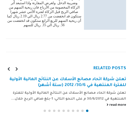
وضريبة الدخل. ولغرض المقارنة واذا استبعد أثر
الزكاة المخصومة من الأرباح فان ربحية السهم من
صافي الربح قبل الزكاة لفترة الأثني عشر شهرا
ستكون قد انخفضت من 2.77 ريال الي 2.19 ريال كما
أن ربحية السهم للربع الرابع ستكون قد انخفضت من
56. ريال الي 35. ريال للسهم
RELATED
POSTS
لية الأولية
إعلان شركة اتحاد مصانع الأسلاك عن قرار مجلس 
بتعيين رئيس المجلس ونائب الرئيس وتشكيل ال
ولية للفترة
بندتوضيحتفاصيل الإعلان إشارة إلى اجتماع الجمعية العا
والمتضمن انتخاب...
read more