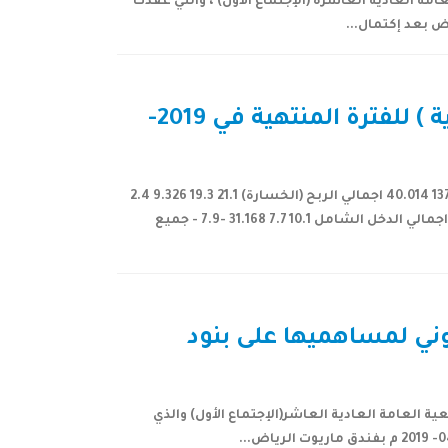
 العادية العاشرة (الإجتماع الأول) ، والتي عقدت
اعلان شركة إتحاد مصانع الأسلاك عن النتائج المالية الأولية ( التقديرية ) للفترة المنتهية في 2019-
بند الربع الحالي الربع المماثل من العام السابق التغير% الربع السابق التغير % المبيعات/الايرادات 192.8 145 32.965 137.7 40.014 اجمالي الربح (الخسارة) 21.1 19.3 9.326 2.4
779.166 الربح (الخسارة) التشغيلي 13.4 11.1 20.72 -6 - صافي الربح (الخسارة) بعد الزكاة والضريبة 10.1 7.7 31.168 -8.4 - اجمالي الدخل الشامل 10.1 7.7 31.168 -7.9 - جميع
وني لمساهميها على بنود
 العامة العادية العاشر(الإجتماع الأول) والذي