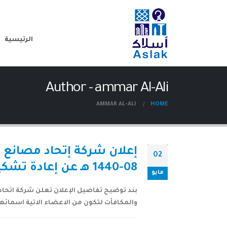
الرئيسية
Author - ammar Al-Ali
AMMAR AL-ALI
HOME
02
08-1440 هـ عن إعادة تشكيل لجنة الترشيحات والمكافأت
مايو
والمكافأت لتكون من الاعضاء الاتية اسمائهم : 1- الاستاذ / خالد سعد الكنهل 2- الدكتور / رشيد ر