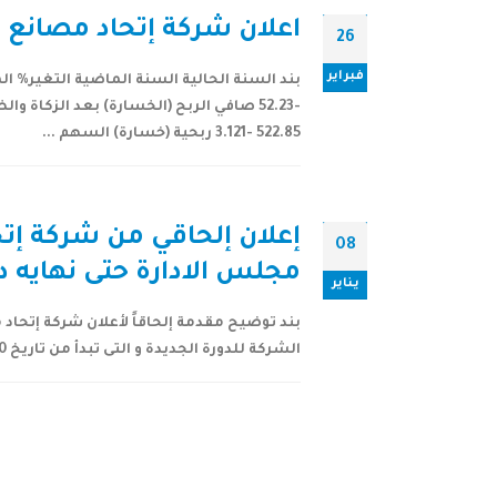
اعلان شركة إتحاد مصانع الأسل
26
فبراير
522.85 -3.121 ربحية (خسارة) السهم ...
إعلان إلحاقي من شركة إ
08
مجلس الادارة حتى نهايه دوام يوم الخميس 1
يناير
الشركة للدورة الجديدة و التى تبدأ من تاريخ 10-04-2019 م ولمدة ثلاثة سنوات تنتهي في 09-04-2022 م ، تعلن...