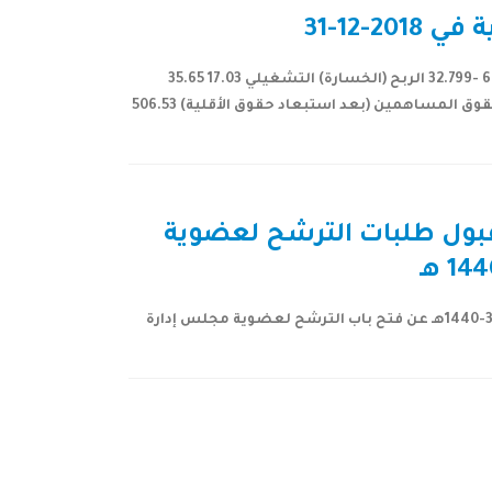
-12-31
بند السنة الحالية السنة الماضية التغير% المبيعات/الايرادات 534.96 576.75 -7.245 اجمالي الربح (الخسارة) 46.14 68.66 -32.799 الربح (الخسارة) التشغيلي 17.03 35.65
-52.23 صافي الربح (الخسارة) بعد الزكاة والضريبة 7.11 25.57 -72.193 اجمالي الدخل الشامل 7.62 26.59 -71.342 إجمالي حقوق المساهمين (بعد استبعاد حقوق الأقلية) 506.53
قبول طلبات الترشح لعضوية
بند توضيح مقدمة إلحاقاً لأعلان شركة إتحاد مصانع الأسلاك ( أسلاك) على موقع تداول بتاريخ 4-12- 2018م الموافق 26-3-1440هـ عن فتح باب الترشح لعضوية مجلس إدارة