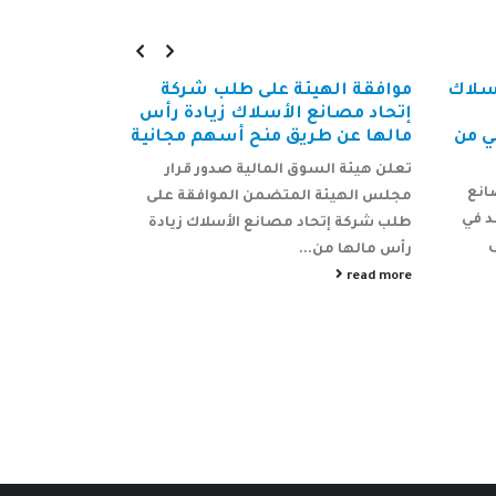
أسلاك
موافقة الهيئة على طلب شركة
إعلان إلحاق
إتحاد مصانع الأسلاك زيادة رأس
مصانع الأ
ي من
مالها عن طريق منح أسهم مجانية
شركة إتحاد
مساهميها إ
تعلن هيئة السوق المالية صدور قرار
الجمعية الع
انع
مجلس الهيئة المتضمن الموافقة على
بالإشارة إلى إ
د في
طلب شركة إتحاد مصانع الأسلاك زيادة
موقع شركة ال
ى
رأس مالها من...
read more
الموافق 18-04-2018 م بشأن دعوة...
read more