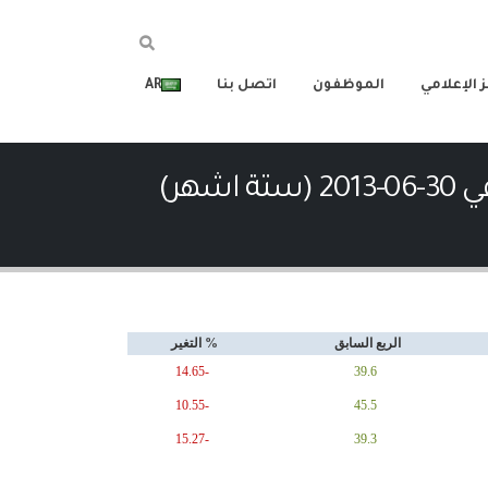
 الإعلامي
الموظفون
اتصل بنا
AR
هر)
الربع السابق
% التغير
-14.65
39.6
-10.55
45.5
-15.27
39.3