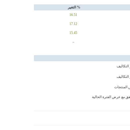
% التغير
16.51
17.12
15.45
–
لتكاليف
لتكاليف
 المنتجات
تفق مع عرض الفترة الحالية