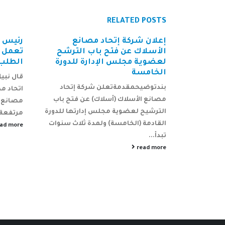
RELATED
POSTS
ع الأسلاك
إعلان شركة إتحاد مصانع
رئيس أ
للفترة
الأسلاك عن فتح باب الترشح
تعمل 
المنتهية في 31-03-2018 (ثلاثة
لعضوية مجلس الإدارة للدورة
الطلب
الخامسة
قال نبيل
ثل من العام
بندتوضيحمقدمةتعلن شركة إتحاد
اتحاد م
 السابق ...
مصانع الأسلاك (أسلاك) عن فتح باب
مصانع 
الترشيح لعضوية مجلس إدارتها للدورة
مرتفعة 
القادمة (الخامسة) ولمدة ثلاث سنوات
ead more
تبدأ...
read more