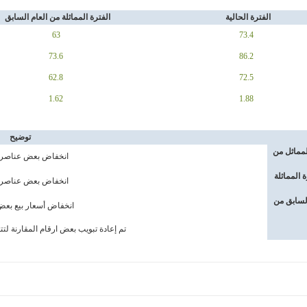
الفترة الحالية
الفترة المماثلة من العام السابق
63
73.4
73.6
86.2
62.8
72.5
1.62
1.88
توضيح
المماثل من
انخفاض بعض عناصر ا
 المماثلة
انخفاض بعض عناصر ا
السابق من
انخفاض أسعار بيع بعض
تم إعادة تبويب بعض ارقام المقارنة لت