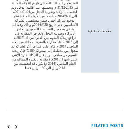
للفترة من 01\01\2015م الي ‏تاريخ القوائم المالية
في 31/12/2015 م وتحميلها على قائمة الدخل وتم
احتساب الزكاة وضريبة الدخل من01\01\2014م
الي 30\9\2014 م خصما من الأرباح المبقاة نظرا
لوجود شريك ‏أجنبي ضمن مساهمي الشركة
الأساسيين حتى تاريخ 30\6\2014م وذلك وفقا لما
يقضي به معيار المحاسبة السعودي ‏الخاص
ملاحظات اضافية
بالزكاة وضريبة الدخل.‏ولغرض المقارنة في
تراجع ربحيّة السّهم بين الفترة من 1\1\2015 م
إلى 31/12/2015 مقارنة بالفترة المماثلة من العام
الماضي 2014 م فإنّه على افتراض أنّ الشّركة لم
تتحوّل من مختلطة إلى سعوديّة 100% فإنّ ربحية
السهم من صافي الربح قبل الزكاة لفترة الإثني
عشر شهرا (2015م ) مقارنة بالفترة المماثلة من
العام الماضي (2014 م) تكون قد انخفضت من
2.18 ريال الي 1.89 ريال فقط
RELATED
POSTS