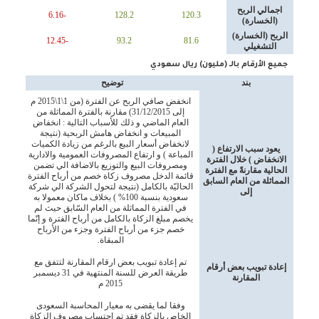
اجمالي الربح
-6.16
128.2
120.3
(الخسارة)
الربح (الخسارة)
-12.45
93.2
81.6
التشغيلي
جميع الأرقام بالـ (مليون) ريال سعودي
بند
توضيح
انخفض صافي الربح عن الفترة (من 1\1\2015 م
إلى 31/12/2015) مقارنة بالفترة المماثلة من
العام الماضي و ذلك للأسباب التالية : انخفاض
المبيعات و انخفاض هامش الربحية (نتيجة
لانخفاض أسعار البيع بالرغم من زيادة الكميات
يعود سبب الارتفاع (
المباعة ) و ارتفاع المصروفات العمومية والادارية
الانخفاض ) خلال الفترة
ومصروفات البيع والتوزيع بالاضافة الي تضمن
الحالية مقارنةً مع الفترة
قائمة الدخل مصروف زكاة خصم من أرباح الفترة
المماثلة من العام السابق
الحاليّة بالكامل (نتيجة لتحول الشركة الي شركة
إلى
سعودية بنسبة 100% ) بخلاف ماكان معمولا به
في الفترة المماثلة من العام السّابق حيث لم
يخصم مبلغ الزكاة بالكامل من أرباح الفترة و إنّما
خصم جزء من أرباح الفترة وجزء من الأرباح
المبقاة.
تم إعادة تبويب بعض ارقام المقارنة لتتفق مع
إعادة تبويب بعض أرقام
طريقة العرض للسنة المنتهية في 31 ديسمبر
المقارنة
2015 م
وفقا لما يقضى به معيار المحاسبة السعودى
الخاص بالزكاة فقد تم احتساب مصروف الزكاة