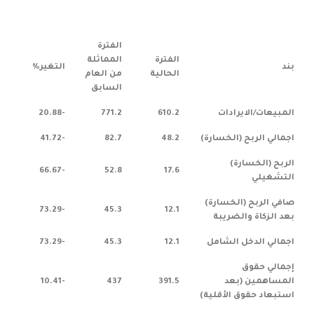
الفترة
الفترة
المماثلة
بند
التغير%
الحالية
من العام
السابق
المبيعات/الايرادات
610.2
771.2
-20.88
اجمالي الربح (الخسارة)
48.2
82.7
-41.72
الربح (الخسارة)
-66.67
52.8
17.6
التشغيلي
صافي الربح (الخسارة)
-73.29
45.3
12.1
بعد الزكاة والضريبة
اجمالي الدخل الشامل
12.1
45.3
-73.29
إجمالي حقوق
المساهمين (بعد
391.5
437
-10.41
استبعاد حقوق الأقلية)