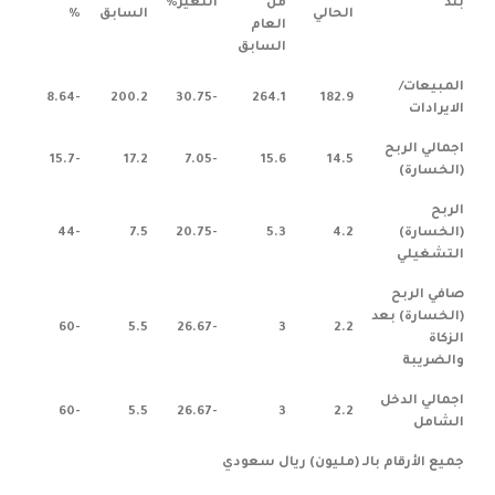
بند
من
التغير%
الحالي
السابق
%
العام
السابق
المبيعات/
-8.64
200.2
-30.75
264.1
182.9
الايرادات
اجمالي الربح
-15.7
17.2
-7.05
15.6
14.5
(الخسارة)
الربح
(الخسارة)
4.2
5.3
-20.75
7.5
-44
التشغيلي
صافي الربح
(الخسارة) بعد
-60
5.5
-26.67
3
2.2
الزكاة
والضريبة
اجمالي الدخل
-60
5.5
-26.67
3
2.2
الشامل
جميع الأرقام بالـ (مليون) ريال سعودي