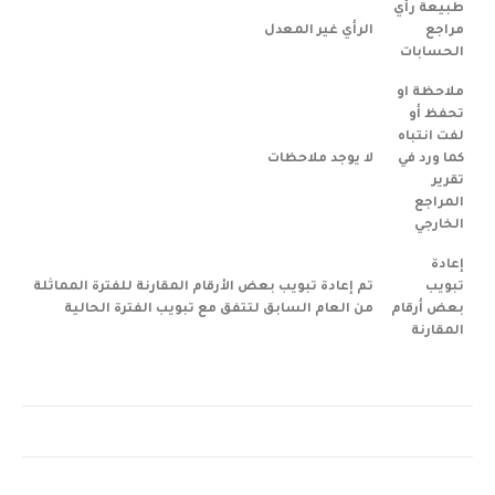
طبيعة رأي
مراجع
الرأي غير المعدل
الحسابات
ملاحظة او
تحفظ أو
لفت انتباه
كما ورد في
لا يوجد ملاحظات
تقرير
المراجع
الخارجي
إعادة
تبويب
تم إعادة تبويب بعض الأرقام المقارنة للفترة المماثلة
بعض أرقام
من العام السابق لتتفق مع تبويب الفترة الحالية
المقارنة