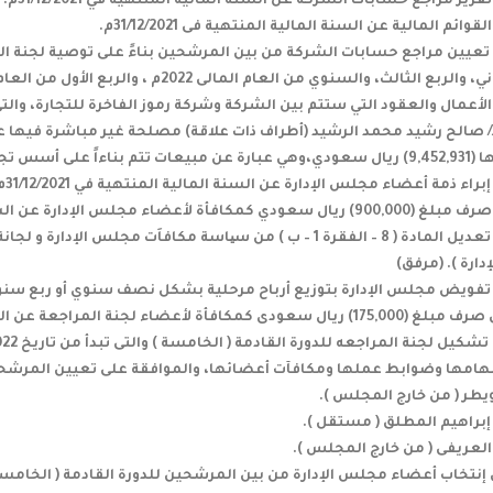
 تعيين مراجع حسابات الشركة من بين المرشحين بناءً على توصية لجنة ا
الث، والسنوي من العام المالى 2022م ، والربع الأول من العام المالى 2023م وتحديد أتعابه.
 الأعمال والعقود التي ستتم بين الشركة وشركة رموز الفاخرة للتجارة، و
8. التصويت على تعديل المادة ( 8 – الفقرة 1 – ب ) من سیاسة مكافاَت
ارة ). (مرفق)
هامها وضوابط عملها ومكافآت أعضائها، والموافقة على تعيين المرشحين 
يطر ( من خارج المجلس ).
إبراهيم المطلق ( مستقل ).
العريفى ( من خارج المجلس ).