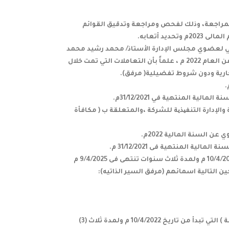
لمراجعة، وذلك لفحص ومراجعة وتدقيق القوائم
التي لعضوي مجلس الإدارة الأستاذ/ محمد رشيد محمد
الرشيد، والأستاذ/ صالح رشيد محمد الرشيد (أطراف ذات علاقة) مصلحة غير مباشرة فيها عن العام 2022 م ، علماً بأن التعاملات التي تمت خلال
 مجلس الإدارة و لجانة والإدارة التنفیذیة للشركة ،والمتعلقة ب ( مكافأة
11. التصويت على تشكيل لجنة المراجعه للدورة القادمة ( الخامسة ) والتى تبدأ من تاريخ 10/4/2022 م ولمدة ثلاث سنوات تنتهى فى 9/4/2025 م
التالية اسمائهم (مرفق السير الذاتيه):
12. التصويت على إنتخاب أعضاء مجلس الإدارة من بين المرشحين للدورة القادمة ( الخامسة ) التي تبدأ من تاريخ 10/4/2022 م ولمدة ثلاث (3)