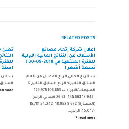
RELATED
POSTS
نع
تعلن شركة إتحاد مصانع الأسلاك
إعلان 
لية الأولية
النتائج المالية الأولية التقديرية
الأسلا
للفترة المنتهية في 2018-09-30 (
للفترة المنتهية في 30-06-2015
إعلانه
(ستة اشهر)
تفاهم 
إم سي 
ثل من العام
بند الربع الحالي الربع المماثل من العام
على حص
ق التغير %
السابق % التغير الربع السابق % التغير ...
فينس ا
المبيعات/الايرادات 106,653 129,975
read more
والممل
1 -26.73 اجمالي الربح
فينس د
(الخسارة) 8,672 18,952 -54.242 15,781
بند توض
إتحاد مص
الهيئة ا