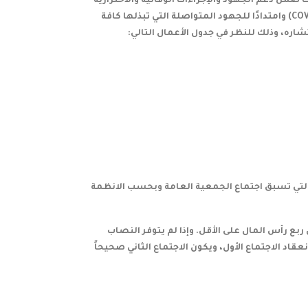
ياض – عبر وسائل التقنية الحديثة، من خلال الرابط www.tadawulaty.com.sa وذلك ضمن دعم الجهود والإجراءات الوقائية والاحترازية
من قبل الجهات الصحية المختصة وذات العلاقة للتصدي لفيروس كورونا المستجد (COVID-19) وامتدادًا للجهود المتواصلة التي تبذلها كافة
تشاره، وذلك للنظر في جدول الأعمال التالي:
لتي تسبق اجتماع الجمعية العامة وبحسب الانظمة
 رأس المال على الأقل. وإذا لم يتوفر النصاب
عقاد الاجتماع الأول، ويكون الاجتماع الثاني صحيحاً