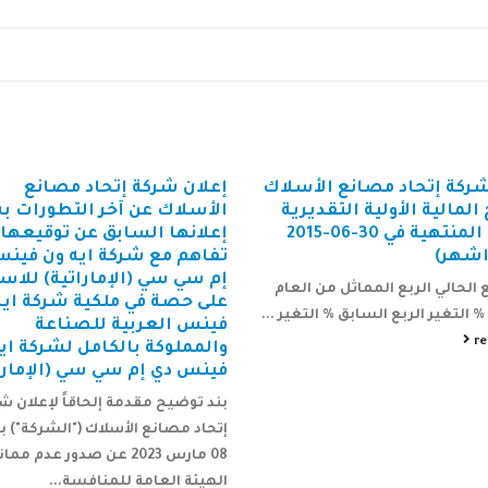
شركة إتحاد مصانع
تعلن شركة اتحاد مصانع ال
ك عن آخر التطورات بشأن
(أسلاك) عن انتخاب رئيس 
ا السابق عن توقيعها مذكرة
الإدارة وتشكيل لجان المجل
مع شركة ايه ون فينس دي
عقد أعضاء مجلس إدارة شركة اتحا
سي (الإماراتية) للاستحواذ
مصانع الأسلاك (أسلاك) الذي تم ان
ة في ملكية شركة ايه ون
مؤخراً من قبل الجمعية العامة الع
لعربية للصناعة
السابعة المنعقدة...
وكة بالكامل لشركة ايه ون
ي إم سي سي (الإماراتية)
read more
يح مقدمة إلحاقاً لإعلان شركة
انع الأسلاك ("الشركة") بتاريخ
08 مارس 2023 عن صدور عدم ممانعة
لعامة للمنافسة...