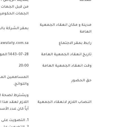
مقدمة
الجهات الحكومية 
مدينة و مكان انعقاد الجمعية
بمقر الشركة بالر
العامة
رابط بمقر الاجتماع
awulaty.com.sa
تاريخ انعقاد الجمعية العامة
1443-07-28 الموافق 2022-03-01
وقت انعقاد الجمعية العامة
20:00
المساهمين المقي
حق الحضور
واللوائح.
ويشترط لصحة انع
النصاب اللازم لانعقاد الجمعية
اللازم لعقد هذا 
أياً كان عدد الأسهم الممثلة 
1. التصويت على تقرير مجلس الإدارة عن السنة المالية المنتهية في 31/12/2021م .