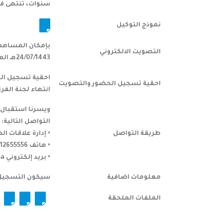
سنوات، تنتهى فى تاريخ 9/4/2025 م (مرف
نموذج التوكيل
بإمكان المساهمي
التصويت الالكتروني
24/07/1443هـ الموافق 25/02/2022 م وحتى نهاية وقت انعقاد الجمعية.
احقية تسجيل الح
احقية تسجيل الحضور والتصويت
انتهاء لجنة الفر
ويسرنا استقبال أ
التواصل التالية:
طريقة التواصل
• إدارة علاقات ا
• هاتف 0112655556 تحويلة 1713
• بريد إلكتروني shareholders@unitedwires.com.sa
معلومات اضافية
سيكون التسجيل والتص
الملفات الملحقة