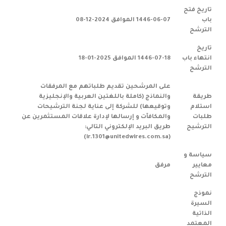
تاريخ فتح
باب
1446-06-07 الموافق 2024-12-08
الترشح
تاريخ
انتهاء باب
1446-07-18 الموافق 2025-01-18
الترشح
على المرشحين تقديم طلباتهم مع المرفقات
طريقة
والنماذج (كاملة باللغتين العربية والإنجليزية
استلام
وتوقيعها) للشركة إلى عناية لجنة الترشيحات
طلبات
والمكافآت و إرسالها لإدارة علاقات المستثمرين عن
الترشيح
طريق البريد الإلكتروني التالي:
(ir.1301@unitedwires.com.sa)
سياسة و
معايير
مرفق
الترشح
نموذج
السيرة
الذاتية
المعتمد