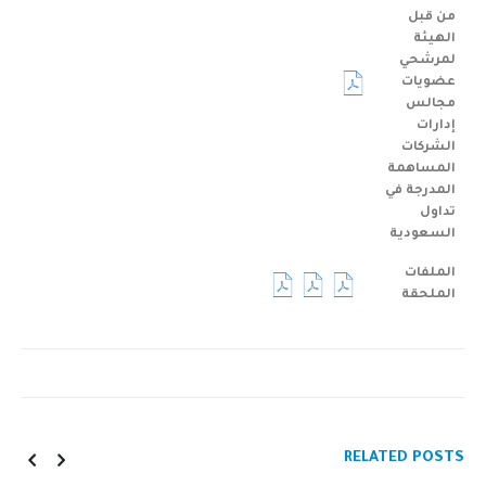
من قبل
الهيئة
لمرشحي
عضويات
مجالس
إدارات
الشركات
المساهمة
المدرجة في
تداول
السعودية
الملفات
الملحقة
RELATED
POSTS