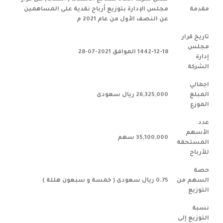
مقدمة
مجلس الإدارة بتوزيع أرباح نقدية على المساهمين
عن النصف الأول من عام 2021 م
تاريخ قرار
مجلس
1442-12-18 الموافق 2021-07-28
إدارة
الشركة
اجمالي
المبلغ
26,325,000 ريال سعودى
الموزع
عدد
الأسهم
35,100,000 سهم
المستحقة
للأرباح
حصة
السهم من
0.75 ريال سعودى ( خمسة و سبعون هللة )
التوزيع
نسبة
التوزيع إلى