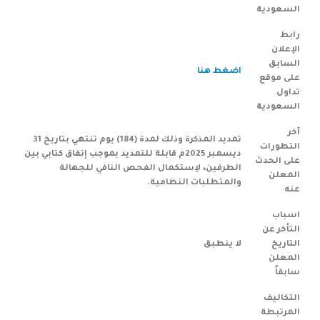
السعودية
رابط
الإعلان
السابق
اضغط هنا
على موقع
تداول
السعودية
آخر
تمديد المذكرة وذلك لمدة (184) يوم تنتهي بتاريخ 31
التطورات
ديسمبر 2025م قابلة للتمديد بموجب إتفاق كتابي بين
على الحدث
الطرفين، لإستكمال الفحص النافي للجهالة
المعلن
والمتطلبات النظامية.
عنه
اسباب
التأخر عن
التاريخ
لا ينطبق
المعلن
سابقاً
التكاليف
المرتبطة