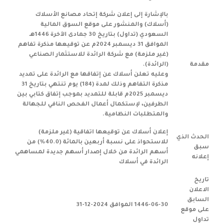
بالإشارة إلى إعلان شركة إتحاد مصانع الأسلاك
(أسلاك) والمنشور على موقع السوق المالية
السعودي (تداول) بتاريخ 30 جمادى الآخرة 1446هـ
الموافق 31 ديسمبر 2024م عن توقيعها مذكرة تفاهم
(غير ملزمة) مع شركة الرائدة للاستثمار الصناعي
مقدمة
(الرائدة).
وعليه تعلن أسلاك عن إتفاقها مع الرائدة على تمديد
مذكرة التفاهم وذلك لمدة (184) يوم تنتهي بتاريخ 31
ديسمبر 2025م قابلة للتمديد بموجب إتفاق كتابي بين
الطرفين، لإستكمال أعمال الفحص النافي للجهالة
والمتطلبات النظامية.
إعلان أسلاك عن توقيعها اتفاقية (غير ملزمة)
الحدث الذي
للاستحواذ على نسبة أربعين بالمائة (40.0%) من
سبق
أسهم الرائدة من خلال إصدار أسهم جديدة لمساهمي
إعلانه
الرائدة في أسلاك
تاريخ
الاعلان
السابق
1446-06-30 الموافق 2024-12-31
على موقع
تداول