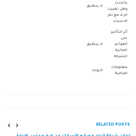
بالحدث
لا ينطبق
وهل تغيرت
ام لا مع ذكر
الاسباب
أثر التأخير
على
القوائم
لا ينطبق
المالية
للشركة
معلومات
لايوجد
اضافية
RELATED
POSTS